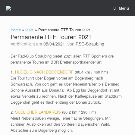
Zum
Menü
Inhalt
springen
Home
»
2021
»
Permanente RTF Touren 2021
Permanente RTF Touren 2021
Veröffentlicht am
05/04/2021
von
RSC-Straubing
Der Rad-Club Straubing bietet 2021 allen RTF Sportlern drei
permanente Touren im BDR Breitensportkalender an:
1.
HÜGELIG NACH DEGGENDORF
(80,4 km / 460 hm)
Die Tour führt über Bogen vorbei am Bogenberg nach
Schwarzach. Von dort geht es über Nebenstraßen bis Bernried.
Schöne Aussicht aus Donautal. Ab Egg bis Deggendorf ist mit
etwas Verkehr zu rechnen. Nach der Kaffeepause am Stadtturm
Deggendorf geht es flach entlang der Donau zurück.
2.
SÜDLICHER LANDKREIS
(80,2 km / 290 Hm)
Meist Nebenstraßen wenige, eher flache Steigungen. Mit
schönen Ausblicken auf den Vorderen Bayerischen Wald.
Abstecher zum Bogenberg möglich.