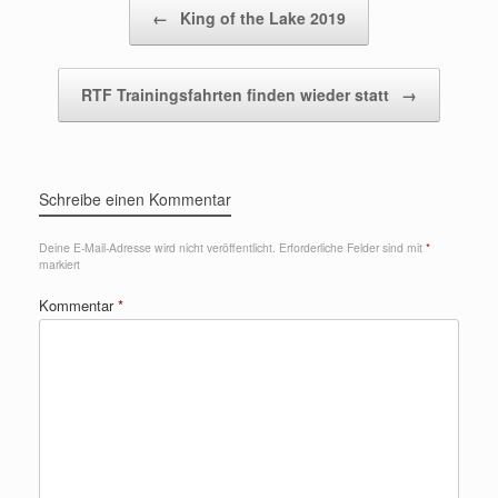
Beitragsnavigation
←
King of the Lake 2019
RTF Trainingsfahrten finden wieder statt
→
Schreibe einen Kommentar
Deine E-Mail-Adresse wird nicht veröffentlicht.
Erforderliche Felder sind mit
*
markiert
Kommentar
*