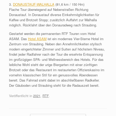
3.
DONAUSTAUF-WALHALLA
(81,6 km / 150 Hm)
Flache Tour überwiegend auf Nebenstraßen Richtung
Donaustauf. In Donaustauf diverse Einkehrmöglichkeiten für
Kaffee und Brotzeit Stopp; zusätzlich Auffahrt zur Walhalla
möglich. Rückfahrt über den Donauradweg nach Straubing.
Gestartet werden die permanenten RTF Touren vom Hotel
ASAM. Das
Hotel ASAM
ist ein modernes Vier-Sterne Hotel im
Zentrum von Straubing. Neben den Annehmlichkeiten stylisch
modern eingerichteter Zimmer und Suiten auf höchstem Niveau,
findet jeder Radfahrer nach der Tour die ersehnte Entspannung
im großzügigen SPA- und Wellnessbereich des Hotels. Für das
leibliche Wohl steht der urige Biergarten mit einer zünftigen
Brotzeit oder das Restaurant im restaurierten Offizierskasino im
vornehm klassischen Stil für ein genussvolles Abendessen
bereit. Das Fahrrad steht dabei im abschließbaren Radkeller.
Der Gäuboden und Straubing steht für die Radauszeit bereit.
Veröffentlicht in
2021
,
RTF
.