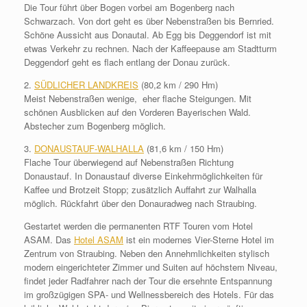
Die Tour führt über Bogen vorbei am Bogenberg nach
Schwarzach. Von dort geht es über Nebenstraßen bis Bernried.
Schöne Aussicht aus Donautal. Ab Egg bis Deggendorf ist mit
etwas Verkehr zu rechnen. Nach der Kaffeepause am Stadtturm
Deggendorf geht es flach entlang der Donau zurück.
2.
SÜDLICHER LANDKREIS
(80,2 km / 290 Hm)
Meist Nebenstraßen wenige, eher flache Steigungen. Mit
schönen Ausblicken auf den Vorderen Bayerischen Wald.
Abstecher zum Bogenberg möglich.
3.
DONAUSTAUF-WALHALLA
(81,6 km / 150 Hm)
Flache Tour überwiegend auf Nebenstraßen Richtung
Donaustauf. In Donaustauf diverse Einkehrmöglichkeiten für
Kaffee und Brotzeit Stopp; zusätzlich Auffahrt zur Walhalla
möglich. Rückfahrt über den Donauradweg nach Straubing.
Gestartet werden die permanenten RTF Touren vom Hotel
ASAM. Das
Hotel ASAM
ist ein modernes Vier-Sterne Hotel im
Zentrum von Straubing. Neben den Annehmlichkeiten stylisch
modern eingerichteter Zimmer und Suiten auf höchstem Niveau,
findet jeder Radfahrer nach der Tour die ersehnte Entspannung
im großzügigen SPA- und Wellnessbereich des Hotels. Für das