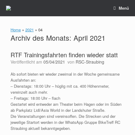
Zum
Menü
Inhalt
springen
Home
»
2021
»
04
Archiv des Monats:
April 2021
RTF Trainingsfahrten finden wieder statt
Veröffentlicht am
05/04/2021
von
RSC-Straubing
Ab sofort bieten wir wieder zweimal in der Woche gemeinsame
Ausfahrten an:
– Dienstags: 18:00 Uhr – hüglig mit ca. 400 Höhenmeter,
vereinzelt auch mehr.
– Freitags: 18:00 Uhr – flach
Gestartet wird entweder am Theater beim Hagen oder im Süden
ab Parkplatz Lidl/Asia World in der Landshuter Straße.
Die Veranstaltungen sind vereinsoffen. Die Strecken und der
jeweilige Startort werden in der WhatsApp Gruppe BikeTreff RC
Straubing aktuell bekanntgegeben.