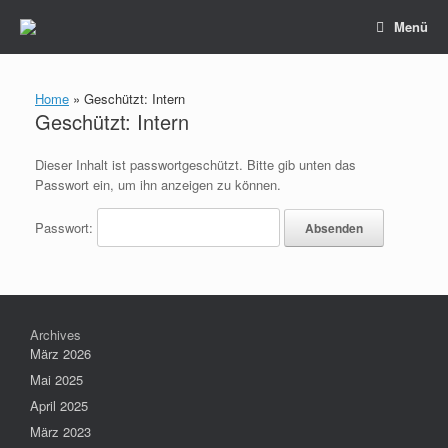
Zum
Menü
Inhalt
springen
Home
»
Geschützt: Intern
Geschützt: Intern
Dieser Inhalt ist passwortgeschützt. Bitte gib unten das
Passwort ein, um ihn anzeigen zu können.
Passwort:
Archives
März 2026
Mai 2025
April 2025
März 2023