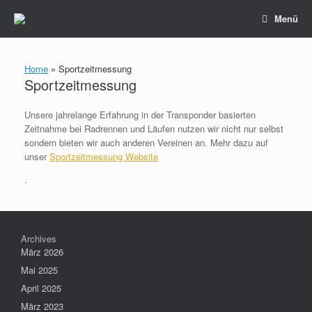
Zum
Menü
Inhalt
springen
Home
»
Sportzeitmessung
Sportzeitmessung
Unsere jahrelange Erfahrung in der Transponder basierten
Zeitnahme bei Radrennen und Läufen nutzen wir nicht nur selbst
sondern bieten wir auch anderen Vereinen an. Mehr dazu auf
unser
Sportzeitmessung Website
.
Archives
März 2026
Mai 2025
April 2025
März 2023