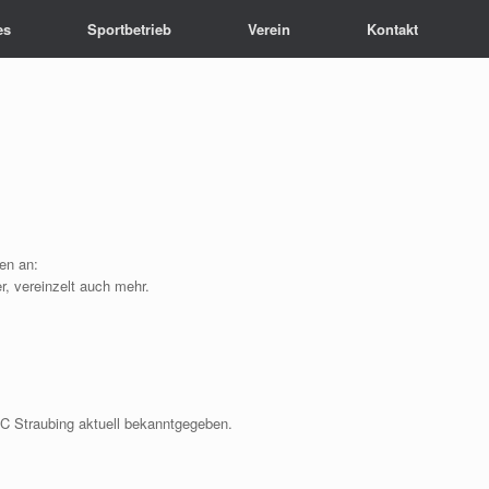
es
Sportbetrieb
Verein
Kontakt
en an:
r, vereinzelt auch mehr.
RC Straubing aktuell bekanntgegeben.