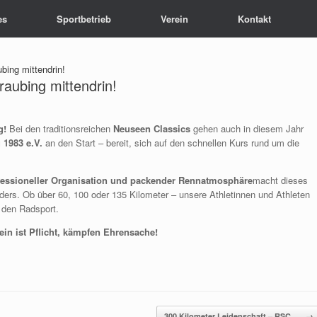
es
Sportbetrieb
Verein
Kontakt
ing mittendrin!
aubing mittendrin!
g!
Bei den traditionsreichen
Neuseen Classics
gehen auch in diesem Jahr
 1983 e.V.
an den Start – bereit, sich auf den schnellen Kurs rund um die
ofessioneller Organisation und packender Rennatmosphäre
macht dieses
ers. Ob über 60, 100 oder 135 Kilometer – unsere Athletinnen und Athleten
 den Radsport.
in ist Pflicht, kämpfen Ehrensache!
300 Kilometer Leidenschaft – RSC…
→