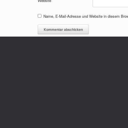
Website
Name, E-Mail-Adresse und Website in diesem Bro
Archives
März 2026
Mai 2025
April 2025
März 2023
Mai 2022
April 2022
September 2021
April 2021
September 2019