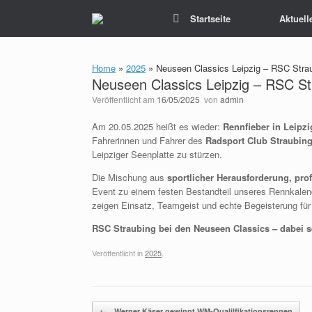
Zum
Startseite
Aktuell
Inhalt
springen
Home
»
2025
»
Neuseen Classics Leipzig – RSC Straub
Neuseen Classics Leipzig – RSC Str
Veröffentlicht am
16/05/2025
von
admin
Am 20.05.2025 heißt es wieder:
Rennfieber in Leipzi
Fahrerinnen und Fahrer des
Radsport Club Straubing
Leipziger Seenplatte zu stürzen.
Die Mischung aus
sportlicher Herausforderung, pr
Event zu einem festen Bestandteil unseres Rennkalend
zeigen Einsatz, Teamgeist und echte Begeisterung für
RSC Straubing bei den Neuseen Classics – dabei se
Veröffentlicht in
2025
.
Beitragsnavigation
←
Werner Käser gewinnt WM-Qualilfikationsrennen