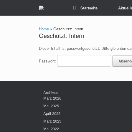
Zum
Startseite
Aktuell
Inhalt
springen
Home
»
Geschützt: Intern
Geschützt: Intern
Dieser Inhalt ist passwortgeschützt. Bitte gib unten 
Passwort:
Archives
März 2026
Mai 2025
April 2025
März 2023
Mai 2022