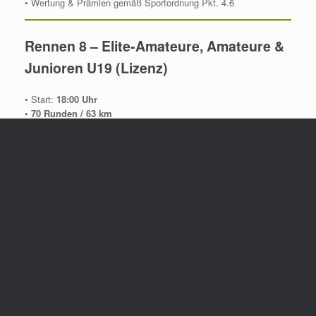
• Wertung & Prämien gemäß Sportordnung Pkt. 4.6
Rennen 8 – Elite‑Amateure, Amateure &
Junioren U19 (Lizenz)
• Start:
18:00 Uhr
•
70 Runden / 63 km
• Nenngeld:
– Amateure:
21 €
– U19:
12 €
(+ Transponder)
• Preise gemäß Sportordnung
Deutsche Meisterschaft –
Teilnahmehinweis
Für die Wertung der
DM TransDia
ist eine
direkte Anmeldung
bei TransDia
zwingend erforderlich.
Bei weniger als 8 Teilnehmern pro Rennen erfolgt ein
gemeinsamer Start von Männern und Frauen.