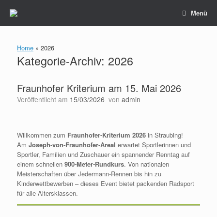
Zum
Menü
Inhalt
springen
Home
»
2026
Kategorie-Archiv:
2026
Fraunhofer Kriterium am 15. Mai 2026
Veröffentlicht am
15/03/2026
von
admin
Willkommen zum
Fraunhofer‑Kriterium 2026
in Straubing!
Am
Joseph‑von‑Fraunhofer‑Areal
erwartet Sportlerinnen und
Sportler, Familien und Zuschauer ein spannender Renntag auf
einem schnellen
900‑Meter‑Rundkurs
. Von nationalen
Meisterschaften über Jedermann‑Rennen bis hin zu
Kinderwettbewerben – dieses Event bietet packenden Radsport
für alle Altersklassen.