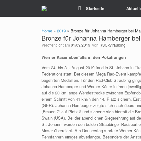
Zum
Startseite
Aktuell
Inhalt
springen
Home
»
2019
»
Bronze für Johanna Hamberger bei Mas
Bronze für Johanna Hamberger bei 
Veröffentlicht am
01/09/2019
von
RSC-Straubing
Werner Käser ebenfalls in den Pokalrängen
Vom 24. bis 31. August 2019 fand in St. Johann in Tir
Federation) statt. Bei diesem Mega Rad-Event kämpfe
begehrten Medaillen. Für den Rad-Club Straubing ging
Johanna Hamberger und Werner Käser in ihren jeweilig
auf die 20 km lange Wendestrecke zwischen Erpfendorf
einem Schnitt von 41 km/h den 14. Platz sichern. Erst
(GER). Johanna Hamberger zeigte sich nach überstande
„Frauen 7“ auf Platz 3 und sicherte sich hiermit die B
Swain (USA). Bei der abendlichen Siegerehrung auf de
St. Johann, wurden den beiden Straubinger Radsportle
Moser überreicht. Am Donnerstag startete Werner Kä
Rennfahrern einiges abverlangte. Besonders der Ansti