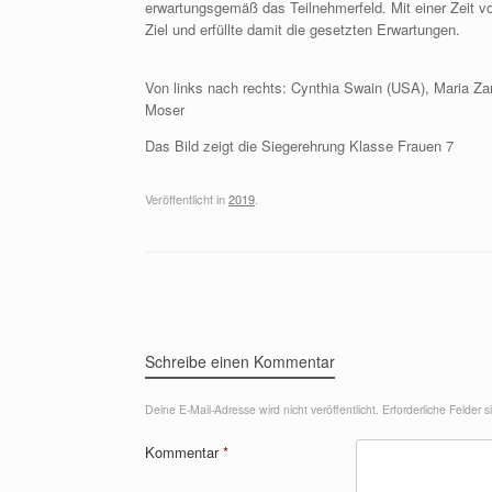
erwartungsgemäß das Teilnehmerfeld. Mit einer Zeit v
Ziel und erfüllte damit die gesetzten Erwartungen.
Von links nach rechts: Cynthia Swain (USA), Maria 
Moser
Das Bild zeigt die Siegerehrung Klasse Frauen 7
Veröffentlicht in
2019
.
Beitragsnavigation
Schreibe einen Kommentar
Deine E-Mail-Adresse wird nicht veröffentlicht.
Erforderliche Felder 
Kommentar
*