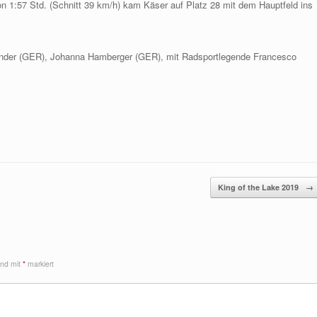
on 1:57 Std. (Schnitt 39 km/h) kam Käser auf Platz 28 mit dem Hauptfeld ins
Zander (GER), Johanna Hamberger (GER), mit Radsportlegende Francesco
King of the Lake 2019
→
sind mit
*
markiert