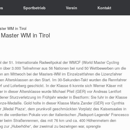
es
Sportbetrieb
Verein
Kontakt
ter WM in Tirol
Master WM in Tirol
ol der 51. Internationale Radweltpokal der WMCF (World Master Cycling
n über 3.000 Teilnehmer aus 56 Nationen bei rund 50 Wettbewerben um die
en am Mittwoch bei der Masters-WM im Einzelzeitfahren die Lizenzfahrer
en Altersklassen an den Start. Im 30-Sekunden-Takt wurden die Rennfahrer
 und Loferberg geschickt. In der Klasse 6 konnte sich Werner Käser mit
er in dieser Altersklasse wurde Michael Pfeil (GER) vor Andreas Lentfort
ner Sturzverletzung im Frühjahr wieder in Bestform: Sie fuhr in der Klasse
ronze-Medaille. Gold holte in dieser Klasse Maria Zander (GER) vor Cynthia
r „Medal Plaza“, dem prunkvoll geschmückten Vorplatz des Kaisersaales in
rn die verdienten Pokale von der italienischen „Radsport-Legende“ Francesco
ser beim Straßenrennen, das mit 76 km und ca. 400 Höhenmetern den
eg zur „Huberhöhe“, der zweimal zu bezwingen war, sprengte